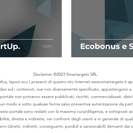
Servizi
rtUp.
Ecobonus e 
Disclaimer ©2023 Smartargets SRL.
afica, layout ecc.) presenti di questo sito Internet
www.smartargets.it
app
 video ed i contenuti, ove non diversamente specificato, appartengono a
nel portale non potranno essere pubblicati, riscritti, commercializzati, dist
alcun modo e sotto qualsiasi forma salvo preventiva autorizzazione da par
uesto portale sono redatti con la massima cura/diligenza, e sottoposti a
bilità, diretta e indiretta, nei confronti degli utenti e in generale di qual
anni (diretti, indiretti, conseguenti, punibili e sanzionabili) derivanti dai