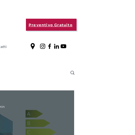
Preventivo Gratuito
atti
Created by Ian Anandara
from the Noun Project
min