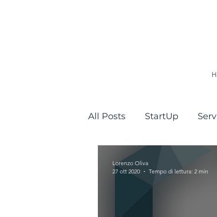
H
All Posts
StartUp
Serv
Lorenzo Oliva
27 ott 2020
Tempo di lettura: 2 min